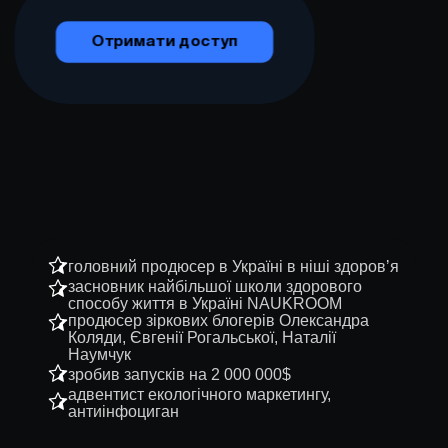
головний продюсер в Україні в ніші здоровʼя
засновник найбільшої школи здорового
способу життя в Україні NAUKROOM
продюсер зіркових блогерів Олександра
Коляди, Євгенії Рогальської, Наталії
Наумчук
зробив запусків на 2 000 000$
адвентист екологічного маркетингу,
антиінфоциган