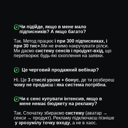
Чи підійде, якщо в мене мало
підписників? А якщо багато?
Так. Метод працює
і при 300 підписниках, і
при 30 тис+
.Ми не вчимо накручувати рілси.
Ми даємо
систему сенсів і продукт-вхід,
що
перетворює будь-які охоплення на заявки.
Це черговий продажний вебінар?
Ні. Це
3 стислі уроки + бонус
, де ти розбереш
чому не продаєш
і
яка система потрібна
.
Чи є сенс купувати інтенсив, якщо в
мене немає бюджету на рекламу?
Так. Спочатку збираємо
систему
(аватар →
сенси → продукт). Рекламу підключаєш пізніше
у зрозумілу точку входу
, а не в хаос.