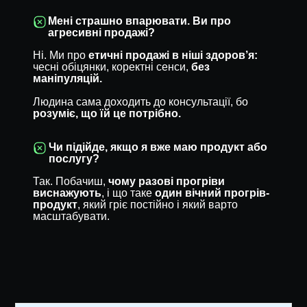
Мені страшно впарювати. Ви про
агресивні продажі?
Ні. Ми про
етичні продажі в ніші здоров’я:
чесні обіцянки, коректні сенси,
без
маніпуляцій.
Людина сама доходить до консультації, бо
розуміє, що їй це потрібно.
Чи підійде, якщо я вже маю продукт або
послугу?
Так. Побачиш,
чому разові прогріви
виснажують
, і що таке
один вічний прогрів-
продукт
, який гріє постійно і який варто
масштабувати.
1500 грн