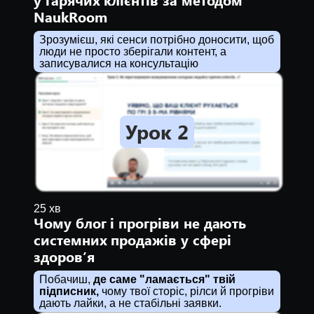
NaukRoom
Зрозумієш, які сенси потрібно доносити, щоб
люди не просто зберігали контент, а
записувалися на консультацію
Урок 2
25 хв
Чому блог і прогріви не дають
системних продажів у сфері
здоровʼя
Побачиш,
де саме "ламається" твій
підписник,
чому твої сторіс, рілси й прогріви
дають лайки, а не стабільні заявки.