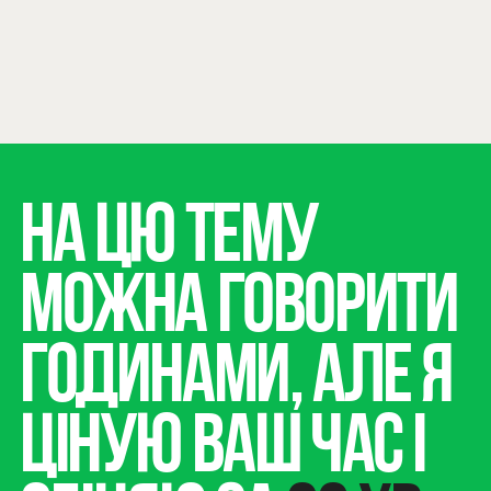
УСЕ ЦЕ для вас на своєму
воркшопі.
на цю тему
можна говорити
годинами, але я
ціную ваш час і