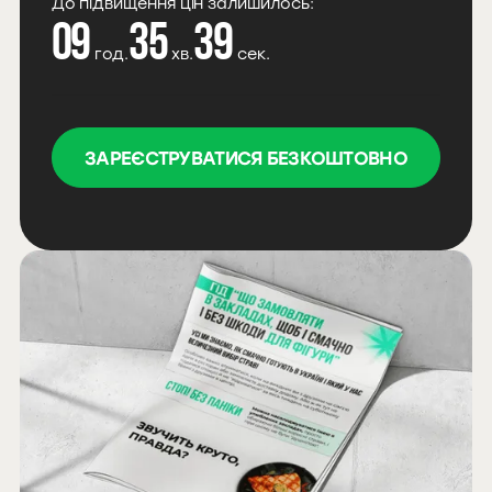
До підвищення цін залишилось:
09
35
38
год.
хв.
сек.
ЗАРЕЄСТРУВАТИСЯ БЕЗКОШТОВНО