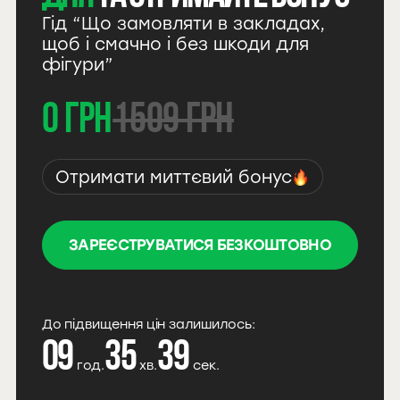
Гід “Що замовляти в закладах,
щоб і смачно і без шкоди для
фігури”
0 грн
1509 грн
Отримати миттєвий бонус
ЗАРЕЄСТРУВАТИСЯ БЕЗКОШТОВНО
До підвищення цін залишилось:
09
35
38
год.
хв.
сек.