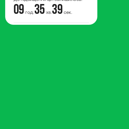
09
35
38
год.
хв.
сек.