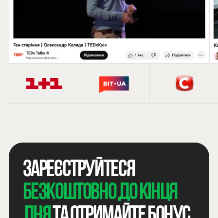
Зареєструйтеся
безкоштовно до кінця
дня
та отримайте бонус