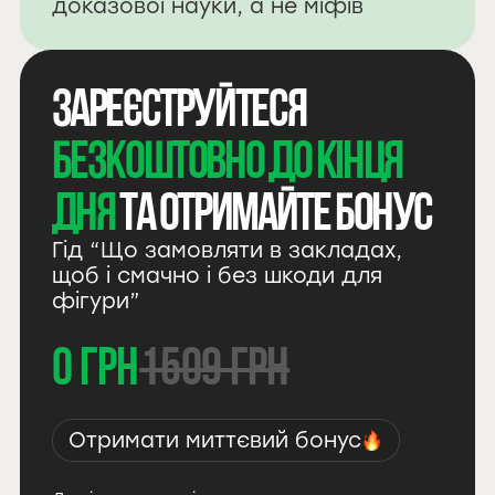
доказової науки, а не міфів
Зареєструйтеся
безкоштовно до кінця
дня
та отримайте бонус
Гід “Що замовляти в закладах,
щоб і смачно і без шкоди для
фігури”
0 грн
1509 грн
Отримати миттєвий бонус