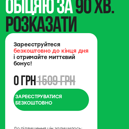
обіцяю за
90 хв.
розказати
Зареєструйтеся
безкоштовно до кінця дня
і отримайте миттєвий
бонус!
0 ГРН
1509 грн
ЗАРЕЄСТРУВАТИСЯ
БЕЗКОШТОВНО
До підвищення цін залишилось: