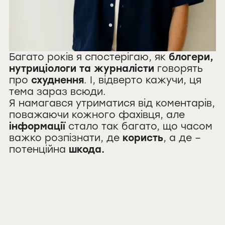
Багато років я спостерігаю, як
блогери,
нутриціологи та журналісти
говорять
про
схуднення
. І, відверто кажучи, ця
тема зараз всюди.
Я намагався утриматися від коментарів,
поважаючи кожного фахівця, але
інформації
стало так багато, що часом
важко розпізнати, де
користь
, а де –
потенційна
шкода.
тільки між
нами