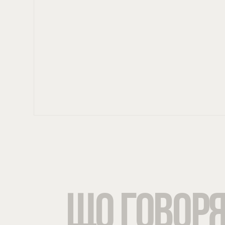
українською мовою
виявити дефіцит
ЩО ГОВОР