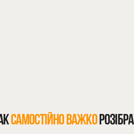
Погане самопочуття
Втрата апетиту
АК
САМОСТІЙНО
ВАЖКО
РОЗІБРА