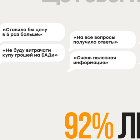
92%
Л