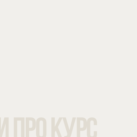
И
ПРО КУРС