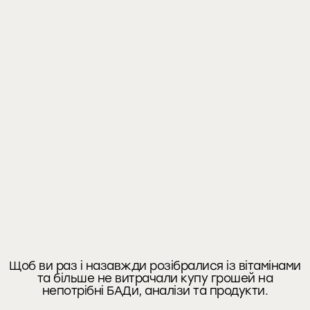
МАЛО
Щоб ви раз і назавжди розібралися із вітамінами
та більше не витрачали купу грошей на
непотрібні БАДи, аналізи та продукти.