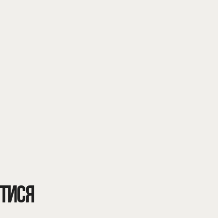
Погіршення зору, стану шкіри, волосся,
нігтів
ТИСЯ