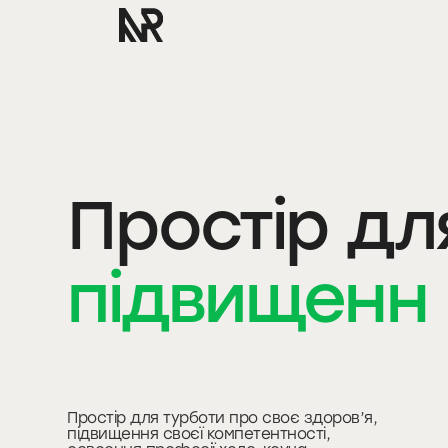
Простір дл
підвищенн
ко
Простір для турботи про своє здоров’я,
підвищення своєї компетентності,