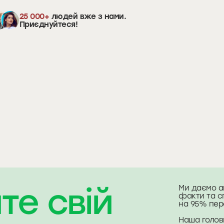
25 000+
людей вже з нами.
Приєднуйтеся!
те свій
Ми даємо а
факти та с
на 95% пер
Наша голов