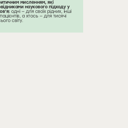
ритичним мисленням, які
овідниками наукового підходу у
ов’я:
одні — для своїх рідних, інші
пацієнтів, а хтось — для тисячі
сього світу.
Як нутриціологу, лікарю та хелс-коучу
3-денний інтенсив
вийти на системний дохід з блогу та
заробляти від 2000$
— Зрозумієш, які сенси потрібно
доносити, щоб люди не просто зберігали
контент, а записувалися на консультацію.