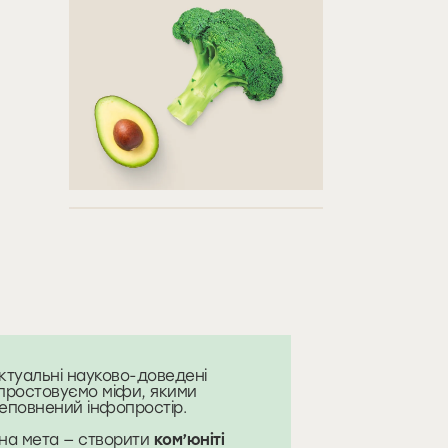
ктуальні науково-доведені
простовуємо міфи, якими
еповнений інфопростір.
на мета — створити
ком’юніті