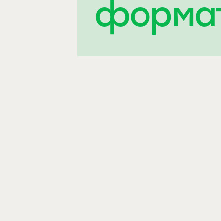
форма
Курс
SMART-HEALTH
Як перетворити нудний «ЗОЖ» на
систему здорових звичок без крайнощів і
виглядати молодше
– 5 ключових блоків: сон і стрес,