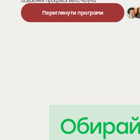
освоєння професії хелс-коуча
Переглянути програми
Обирай