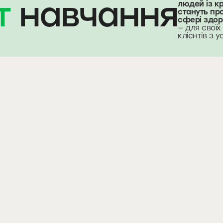
т
навчання
людей із к
стануть пр
сфері здор
— для своїх 
клієнтів з у
1 + 2 ступінь
ПРОФЕСІЯ HEALTH-
КОУЧ
Перша сертифікована програма
в Україні🇺🇦
– 6 місяців навчання у 2 ступенях