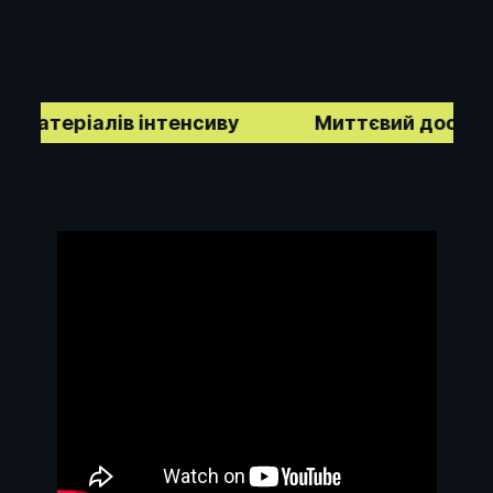
ріалів інтенсиву
Миттєвий доступ до бази