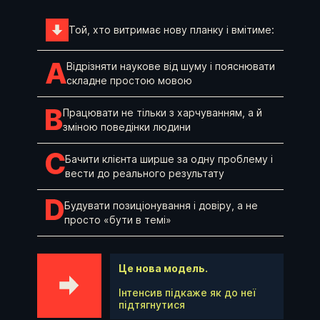
Той, хто витримає нову планку і вмітиме:
Відрізняти наукове від шуму і пояснювати
складне простою мовою
Працювати не тільки з харчуванням, а й
зміною поведінки людини
Бачити клієнта ширше за одну проблему і
вести до реального результату
Будувати позиціонування і довіру, а не
просто «бути в темі»
Це нова модель.
Інтенсив підкаже як до неї
підтягнутися