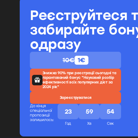
Реєструйтеся 
забирайте бон
одразу
10€
1€
Знижка 90% при реєстрації сьогодні та
гарантований бонус "Науковий розбір
ефективності всіх популярних дієт за
2024 рік"
Зареєструватися
До кінця
23
59
54
спеціальної
пропозиції
залишилось:
Год
Хв
Cек