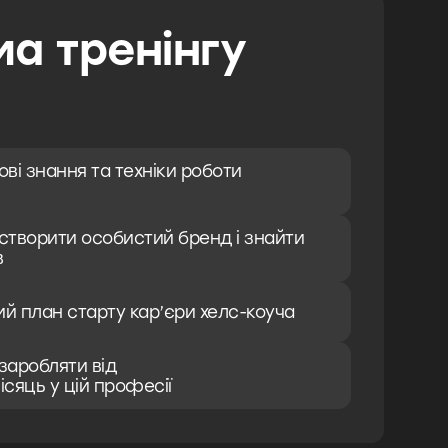
а тренінгу
ві знання та техніки роботи
 створити особистий бренд і знайти
в
ий план старту кар’єри хелс-коуча
 заробляти від
ісяць у цій професії