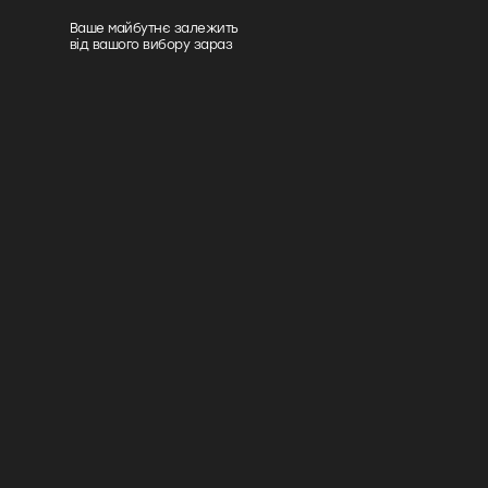
Ваше майбутнє залежить
від вашого вибору зараз
Хелс-коуч: як
освоїти нову
професію
майбутнього
та заробляти
від 2000 євро
у 2025 році