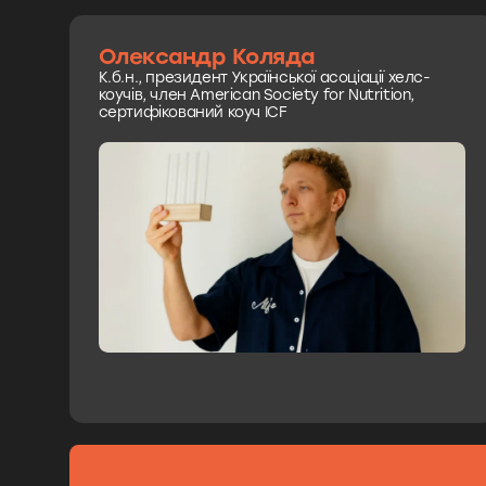
Олександр Коляда
К.б.н., президент Української асоціації хелс-
коучів, член American Society for Nutrition,
сертифікований коуч ICF