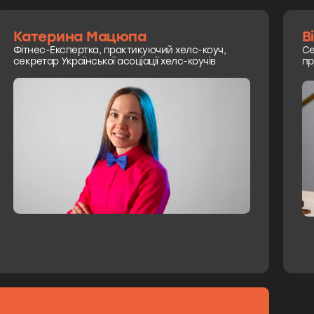
Катерина Мацюпа
В
Фітнес-Експертка, практикуючий хелс-коуч,
Се
секретар Української асоціації хелс-коучів
пр