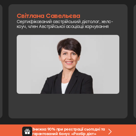
Світлана Савельєва
Сертифікований австрійський дієтолог, хелс-
коуч, член Австрійської асоціації харчування
Знижка 90% при реєстрації сьогодні та
гарантований бонус «Розбір дієт»