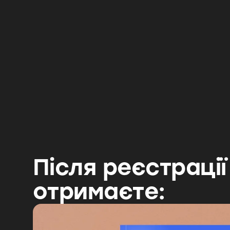
Отримайте комплексне уявлення про
те, як увійти в галузь, яка щороку росте
о
на 20%, і почати змінювати життя
людей
Знижка 90% при реєстрації сьогодні та
гарантований бонус "Науковий розбір
ефективності всіх популярних дієт за 2024
рік"
Зареєструватися
Після реєстрації
отримаєте: