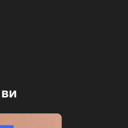
нлайн-тренінг
3 дні
бонус при реєстрації
 ви