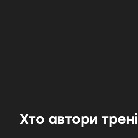
День 1
Хелс-коуч vs нутриціолог:
у чому різниця?
Які проблеми вирішує хелс-коуч та як він
допомагає клієнтам
Юридичний статус і визнання професії
Реальні приклади кар'єрного росту у сфері
хелс-коучингу
Хто автори трен