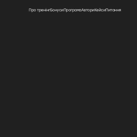
Про тренінг
Бонуси
Програма
Автори
Кейси
Питання