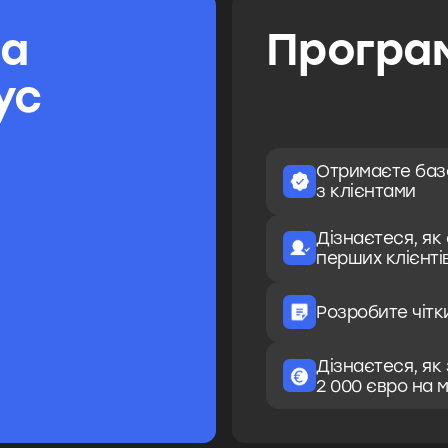
та
Програм
ус
Отримаєте базо
з клієнтами
Дізнаєтеся, як
перших клієнті
Розробите чітк
Дізнаєтеся, як
2 000 євро на м