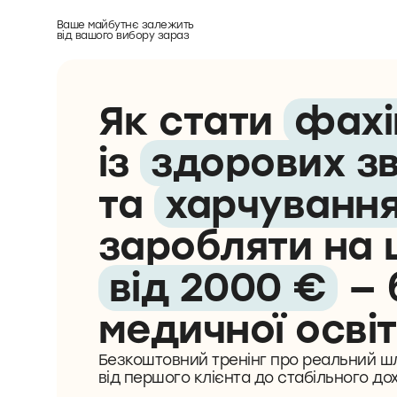
Ваше майбутнє залежить
від вашого вибору зараз
Як стати
фахі
із
здорових з
та
харчуванн
заробляти на 
від 2000 €
— 
медичної осві
Безкоштовний тренінг про реальний ш
від першого клієнта до стабільного до