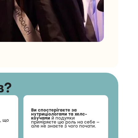
в?
Ви спостерігаєте за
нутриціологами та хелс-
коучами
й подумки
, що
приміряєте цю роль на себе —
але не знаєте з чого почати.