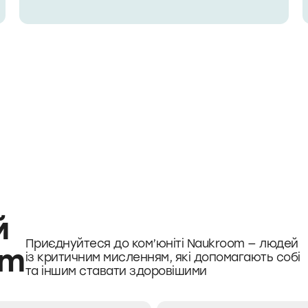
й
Приєднуйтеся до ком’юніті Naukroom — людей
om
із критичним мисленням, які допомагають собі
та іншим ставати здоровішими