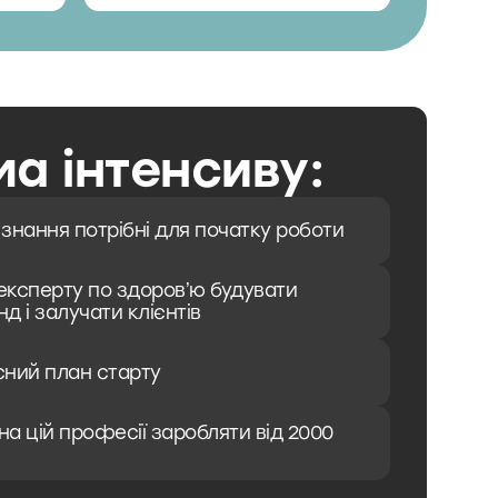
а інтенсиву:
і знання потрібні для початку роботи
 експерту по здоровʼю будувати
д і залучати клієнтів
сний план старту
 на цій професії заробляти від 2000