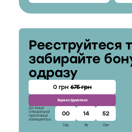
Реєструйтеся 
забирайте бон
одразу
0 грн
675 грн
Зареєструватися
До кінця
спеціальної
00
14
51
пропозиції
залишилось:
Год
Хв
Cек