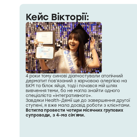
Кейс Вікторії:
4 роки тому синові діагностували атопічний
дерматит повʼязаний з харчовою алергією на
БКМ та білок яйця, тоді і почався мій шлях
вивчення теми, бо не могла знайти одного
спеціаліста «інтегративного».
Завдяки Health-Демії ще до завершення другої
ступені, я вже мала досвід роботи з клієнтами.
Встигла провести чотири місячних групових
супроводи, з 4-ма сімʼями.