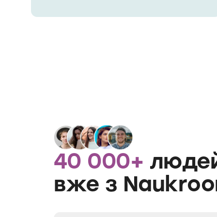
40 000+
люде
вже з Naukro