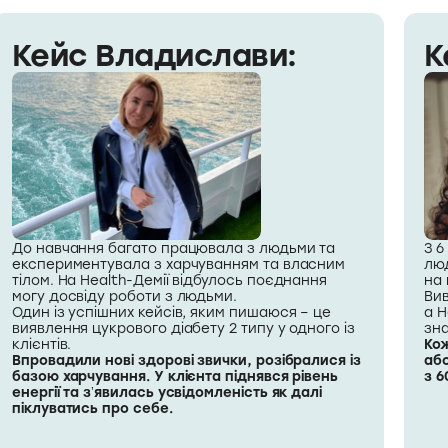
Кейс Владислави:
К
До навчання багато працювала з людьми та
З 6
експериментувала з харчуванням та власним
люд
тілом. На Health-Демії відбулось поєднання
на 
могу досвіду роботи з людьми.
Вив
Один із успішних кейсів, яким пишаюся – це
а H
виявлення цукрового діабету 2 типу у одного із
зна
клієнтів.
Кож
Впровадили нові здорові звички, розібралися із
або
базою харчування. У клієнта піднявся рівень
з 6
енергії та зʼявилась усвідомленість як далі
піклуватись про себе.