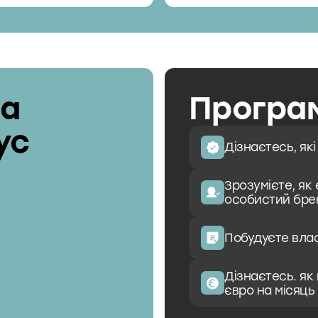
та
Програм
ус
Дізнаєтесь, як
Зрозумієте, як
особистий брен
Побудуєте вла
Дізнаєтесь. як
євро на місяць