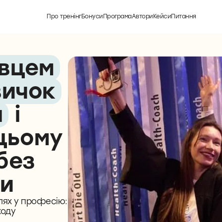
Про тренінг
Бонуси
Програма
Автори
Кейси
Питання
вцем
вичок
я
і
цьому
без
ти
лях у професію:
ходу