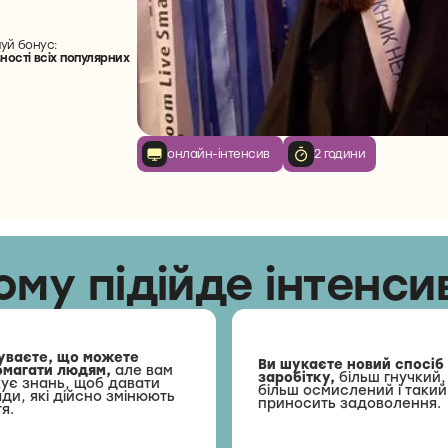
уй бонус:
ості всіх популярних
онлайн-інтенсив
2 години
ому підійде інтенси
уваєте, що можете
Ви шукаєте новий спосіб
омагати людям,
але вам
заробітку,
більш гнучкий,
ує знань, щоб давати
більш осмислений і такий
ди, які дійсно змінюють
приносить задоволення.
я.