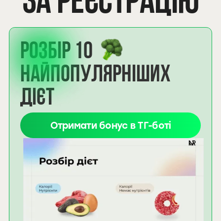
Розбір 10
найпопулярніших
дієт
Отримати бонус в ТГ-боті